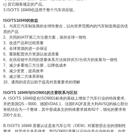
c)
其它顾客规定的产品。
3.ISO/TS 16949
也适用于整个汽车供应链。
ISO/TS16949
的效益
1
、与其它汽车制造商的全球性整合，以向世界范围内的汽车制造商提供优
质的产品
2
、共同的
IATF
第三方注册方案，保持全球一致性
3
、改进产品和过程质量
4
、全球资源的进一步保证
5
、重新配置供方资源以改进质量
6
、在供应链中共同的质量体系方法保持供方
/
分供方的发展与一致性
7
、减少多重地三方注册，以降低成本
8
、减少变更，提高效率
9
、减少第二方体系审核
10
、通用的语言以助于提高对质量要求的理解
ISO/TS 16949
与
ISO9001
的主要联系与区别
A. ISO/TS 16949
是在
ISO9001
标准的基础上增加了汽车行业的特殊要求
,
并把美国
QS
－
9000
、德国
VDA6.1
、法国
EAQF
及意大利
AVSQ
的核心部分
有机结合为一个整体，其中形成条文的特殊要求就有
82
个，细化的要求有
200
个左右。
B.ISO/TS 16949
质量认证是各汽车公司（
OEM
）对紧密层企业的强制性
要求，对其供方并不强求，而
ISO9001
质量认证往往是企业的自发、自觉