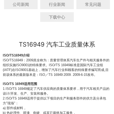
公司新闻
行业新闻
常见问题
下载中心
TS16949 汽车工业质量体系
ISO/TS16949
介绍
ISO/TS16949
：
2009
其全称为：质量管理体系汽车生产件与相关服务件的
组织实施
ISO9001
的特殊要求。
ISO/TS 16949
标准是国际汽车工业组
(IATF)
在
ISO9001
基础上，增加了汽车行业和顾客的特殊要求编写而成
,
目
前该体系的最新版本是：
ISO
／
TS 16949:2009. 2009-6-15
发布。
ISO/TS 16949
适用范围
1.ISO/TS 16949
规定了汽车供应商的质量体系要求，用于汽车相关产品的
设计
/
开发、生产、安装和服务。
2.ISO/TS 16949
适用于提供以下项目的生产和服务部件的供方及分承包
方
"
现场
"
：
a)
部件或材料，
b)
热处理件、喷漆、电镀、或其它最终加工服务，